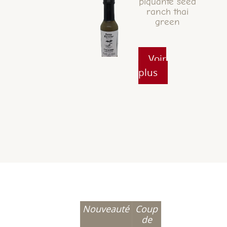
piquante seed
ranch thai
green
Voir
plus
Nouveauté
Coup
de